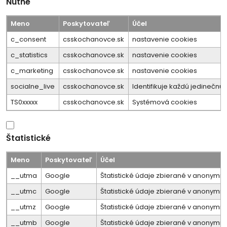
Nutné
Meno
Poskytovateľ
Účel
c_consent
csskochanovce.sk
nastavenie cookies
c_statistics
csskochanovce.sk
nastavenie cookies
c_marketing
csskochanovce.sk
nastavenie cookies
socialne_live
csskochanovce.sk
Identifikuje každú jedineč
TS0xxxxx
csskochanovce.sk
Systémová cookies
Štatistické
Meno
Poskytovateľ
Účel
__utma
Google
Štatistické údaje zbierané v anonymne
__utmc
Google
Štatistické údaje zbierané v anonymne
__utmz
Google
Štatistické údaje zbierané v anonymne
__utmb
Google
Štatistické údaje zbierané v anonymne